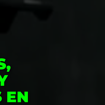
S,
Y
S EN